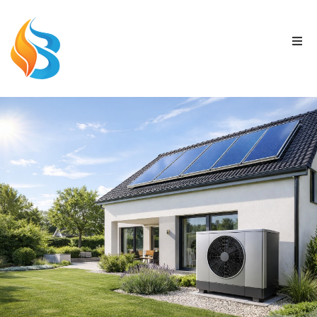
Zum
Inhalt
springen
Togg
Navi
UNTERNEHMEN
PRODUKTE
SERVICE & WARTUNG
MIETEN STATT KAUFEN
KONTAKT
JOBS